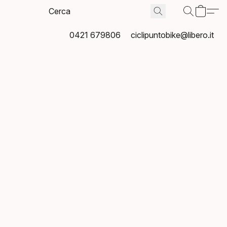
0421 679806
ciclipuntobike@libero.it