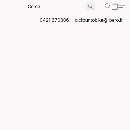
0421 679806
ciclipuntobike@libero.it