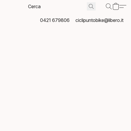
0421 679806
ciclipuntobike@libero.it