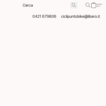
0421 679806
ciclipuntobike@libero.it